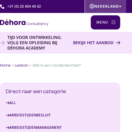
+31 (0) 20 404 40 42
NEDERLAND
BELGIË
MENU
ČESKÁ REPUBLIKA
TIJD VOOR ONTWIKKELING:
FRANCE
Oplossingen
VOLG EEN OPLEIDING BIJ
BEKIJK HET AANBOD
INTERNATIONAL
DÉHORA ACADEMY
Interim & Werving en Selectie
POLSKA
Planpoint™ software
Home
»
Lexicon
»
Wat is een roostereenheid?
MIDDLE EAST
Research
Analyse & Advies
Planning Service Center
Direct naar een categorie
Alle diensten
ALL
Academy
ARBEIDSTIJDENBESLUIT
Opleidingen, trainingen en workshops
ARBEIDSTIJDENMANAGEMENT