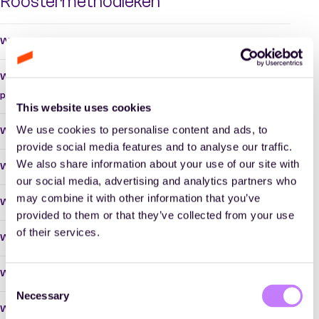
Roostermethodieken
Over Academy
Werken bij Déhora Consultancy
Wat is meeroosteren?
Actief in veel sectoren
Wat is dispatching op het gebied van workforce
Stichting Time Design
planning?
This website uses cookies
Contact
We use cookies to personalise content and ads, to
Wat zijn de roostervuistregels?
provide social media features and to analyse our traffic.
We also share information about your use of our site with
Wat is een repeterend individueel rooster?
Events & Webinars
our social media, advertising and analytics partners who
may combine it with other information that you’ve
Werken bij
Wat is voorwaartse rotatie van het rooster?
provided to them or that they’ve collected from your use
Mijn Academy
of their services.
Wat is een rotatierichting van een rooster?
Where are you looking for?
Wat is een roostersleutel?
Consent
Necessary
Selection
Wat is een roostermethodiek?